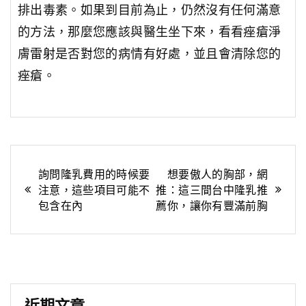
排出毒素。如果到目前為止，仍然沒有任何滿意
的方法，那麼您應該與醫生坐下來，看看痤瘡淨
膚
雷射
是否對您的病情有好處，並且會清除您的
痤瘡。
文
詢問隆乳費用的時候要
想要傲人的胸部，網
注意，這些項目可能不
推：這三間台中隆乳推
章
包含在內
薦你，讓你有豐滿前胸
導
覽