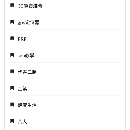
3C買賣維修
gps定位器
PRP
seo教學
代書二胎
企業
健康生活
八大