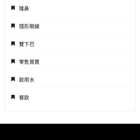
隆鼻
隱形眼線
雙下巴
零售買賣
飲用水
餐飲