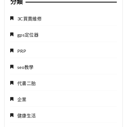
分類
3C買賣維修
gps定位器
PRP
seo教學
代書二胎
企業
健康生活