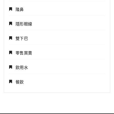
隆鼻
隱形眼線
雙下巴
零售買賣
飲用水
餐飲