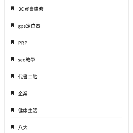
3C買賣維修
gps定位器
PRP
seo教學
代書二胎
企業
健康生活
八大