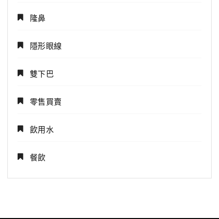
隆鼻
隱形眼線
雙下巴
零售買賣
飲用水
餐飲