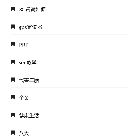
3C買賣維修
gps定位器
PRP
seo教學
代書二胎
企業
健康生活
八大