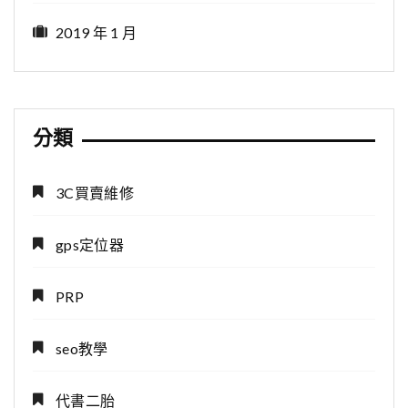
2019 年 1 月
分類
3C買賣維修
gps定位器
PRP
seo教學
代書二胎