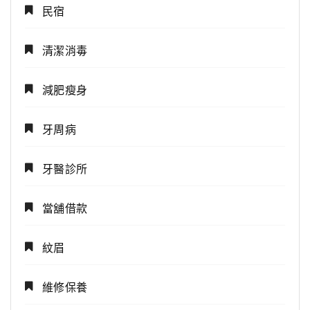
民宿
清潔消毒
減肥瘦身
牙周病
牙醫診所
當舖借款
紋眉
維修保養