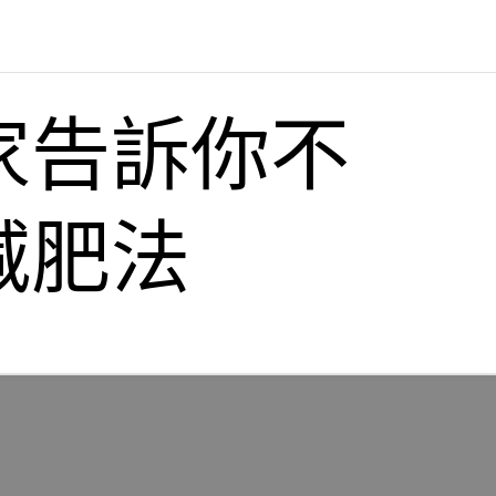
家告訴你不
減肥法