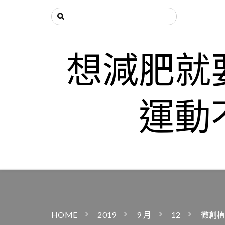
想減肥就
運動
HOME
2019
9 月
12
微創植