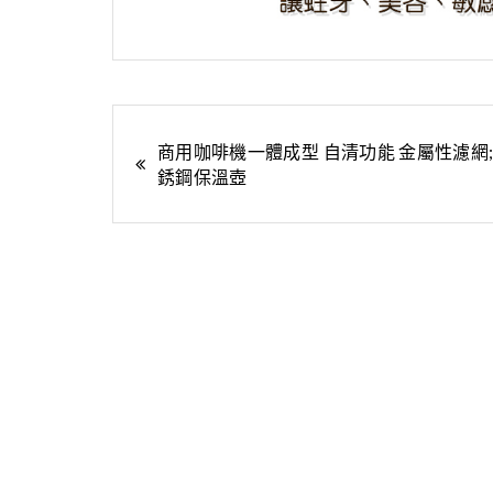
文
商用咖啡機一體成型 自清功能 金屬性濾網
銹鋼保溫壺
章
導
覽