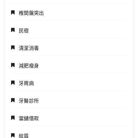
椎間盤突出
民宿
清潔消毒
減肥瘦身
牙周病
牙醫診所
當舖借款
紋眉