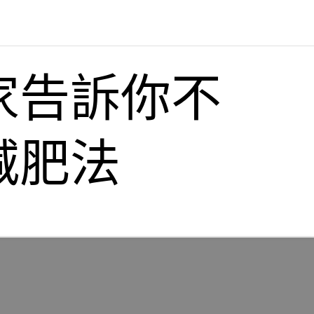
家告訴你不
減肥法