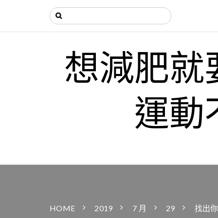
想減肥就
運動
HOME
2019
7 月
29
找出你