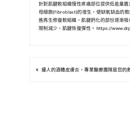
針對肌腱軟組織慢性疼痛部位提供低能量震波，刺
母細胞(fibroblast)的增生，使缺氧
進再生修復軟組織，肌腱鈣化的部份逐漸吸
限制減少，肌腱恢復彈性。
https://www.dr
文
擾人的酒糟皮膚炎，專業醫療團隊是您的
章
導
覽