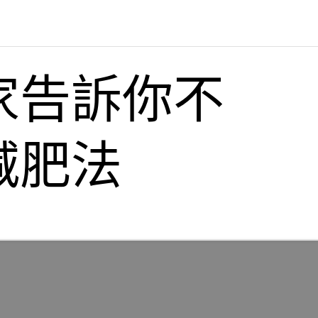
家告訴你不
減肥法