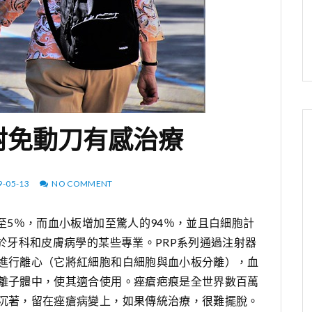
射免動刀有感治療‎
9-05-13
NO COMMENT
至5％，而血小板增加至驚人的94％，並且白細胞計
於牙科和皮膚病學的某些專業。PRP系列通過注射器
進行離心（它將紅細胞和白細胞與血小板分離），血
離子體中，使其適合使用。痤瘡疤痕是全世界數百萬
沉著，留在痤瘡病變上，如果傳統治療，很難擺脫。