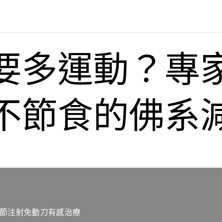
要多運動？專
不節食的佛系
關節注射免動刀有感治療‎