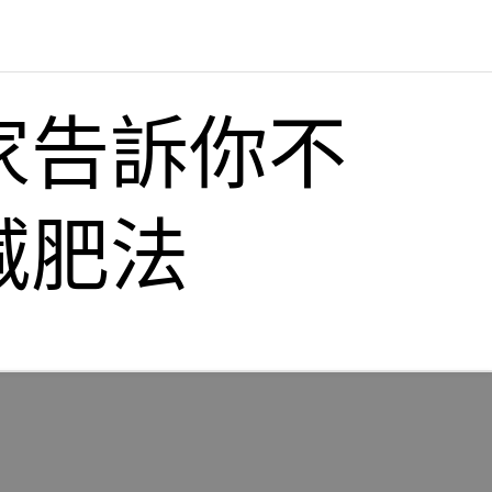
家告訴你不
減肥法