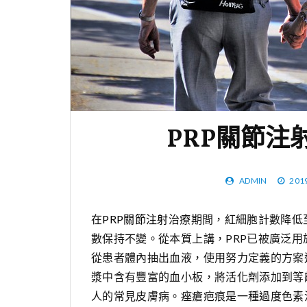
PRP關節注
ADMIN
201
在
PRP關節注射
治療期間，紅細胞計數降低
數保持不變。從本質上講，PRP已被廣泛用
從患者體內抽出血液，使用努力定義的方案
漿中含有豐富的血小板，將活化劑添加到等
人的常見皮膚病。痤瘡疤痕是一種過度色素