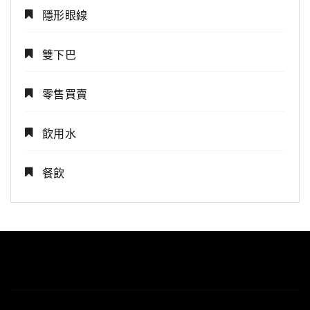
隱形眼線
雙下巴
零售買賣
飲用水
餐飲